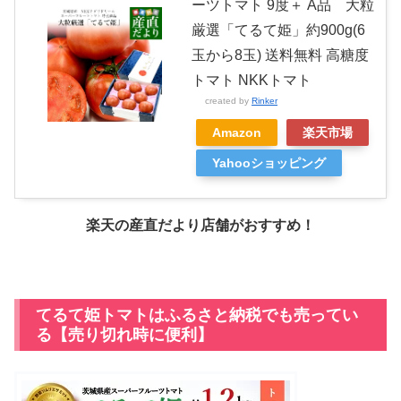
ーツトマト 9度＋ A品 大粒
厳選「てるて姫」約900g(6
玉から8玉) 送料無料 高糖度
トマト NKKトマト
created by
Rinker
Amazon
楽天市場
Yahooショッピング
楽天の産直だより店舗がおすすめ！
てるて姫トマトはふるさと納税でも売ってい
る【売り切れ時に便利】