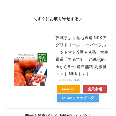
＼すぐにお取り寄せする／
茨城県より産地直送 NKKア
グリドリーム スーパーフル
ーツトマト 9度＋ A品 大粒
厳選「てるて姫」約900g(6
玉から8玉) 送料無料 高糖度
トマト NKKトマト
created by
Rinker
Amazon
楽天市場
Yahooショッピング
楽天の産直だより店舗がおすすめ！