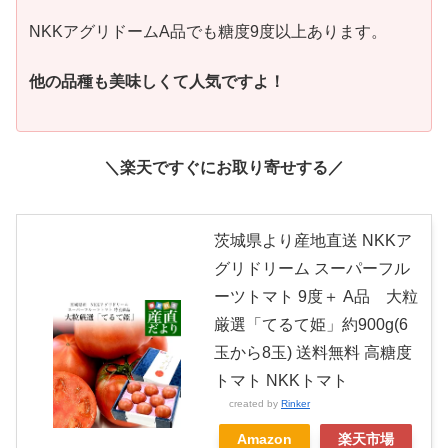
NKKアグリドームA品でも糖度9度以上あります。
他の品種も美味しくて人気ですよ！
＼楽天ですぐにお取り寄せする／
茨城県より産地直送 NKKア
グリドリーム スーパーフル
ーツトマト 9度＋ A品 大粒
厳選「てるて姫」約900g(6
玉から8玉) 送料無料 高糖度
トマト NKKトマト
created by
Rinker
Amazon
楽天市場