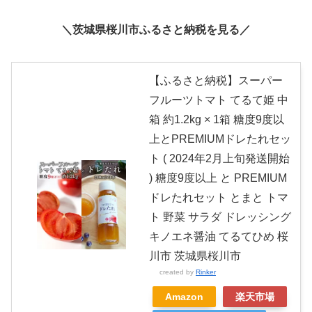
＼茨城県桜川市ふるさと納税を見る／
【ふるさと納税】スーパー
フルーツトマト てるて姫 中
箱 約1.2kg × 1箱 糖度9度以
上とPREMIUMドレたれセッ
ト ( 2024年2月上旬発送開始
) 糖度9度以上 と PREMIUM
ドレたれセット とまと トマ
ト 野菜 サラダ ドレッシング
キノエネ醤油 てるてひめ 桜
川市 茨城県桜川市
created by
Rinker
Amazon
楽天市場