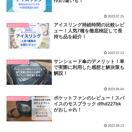
作)の違いも！
2023.07.15
アイスリング持続時間の比較レビ
お出かけグッズ
ュー！人気7種を徹底検証して長
持ち品を紹介！
2023.07.13
サンシェード傘のデメリット！車
お出かけグッズ
で実際に利用した感想と解決策も
解説！
2023.06.04
ポケットファンのレビュー！スパ
お出かけグッズ
イスのモスブラック dfhd227bk
がおしゃれ！
2022.08.13