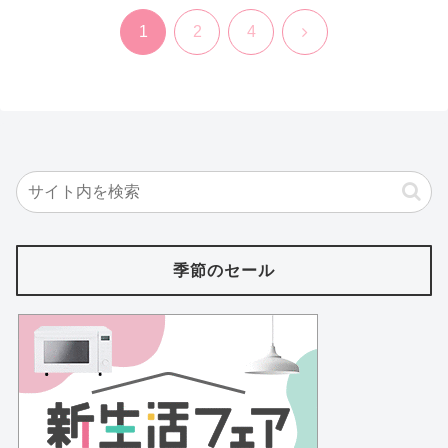
次
1
2
4
へ
季節のセール