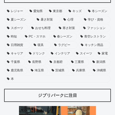
レジャー
愛知県
東京都
キッズ
冬シーズン
夏シーズン
暑さ対策
心理
学び・資格
スポーツ
おせち料理
寒さ対策
ファッション
時短
PC・スマホ
春シーズン
青空レストラン
日用雑貨
寝具
ラグビー
キッチン用品
キャリア
ドリンク
インテリア
スイーツ
家電
千葉県
長野県
京都府
三重県
新潟県
鹿児島県
埼玉県
茨城県
兵庫県
沖縄県
本
ジブリパークに注目