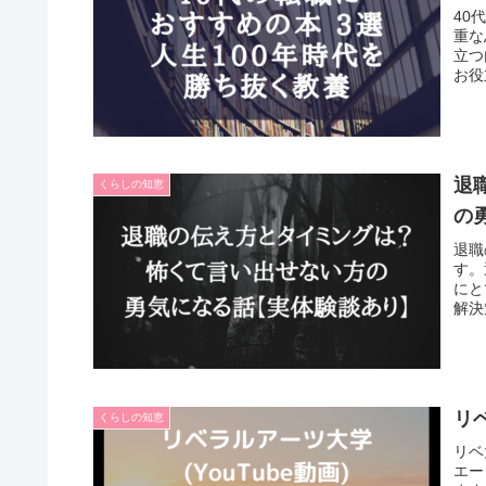
40
重な
立つ
お役
退
くらしの知恵
の
退職
す。
にと
解決
リ
くらしの知恵
リベ
エー