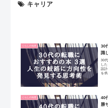
キャリア
3
くらしの知恵
識
30
した
設計
を求
4
くらしの知恵
勝