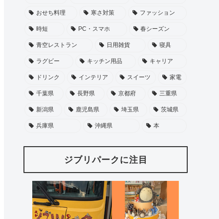
おせち料理
寒さ対策
ファッション
時短
PC・スマホ
春シーズン
青空レストラン
日用雑貨
寝具
ラグビー
キッチン用品
キャリア
ドリンク
インテリア
スイーツ
家電
千葉県
長野県
京都府
三重県
新潟県
鹿児島県
埼玉県
茨城県
兵庫県
沖縄県
本
ジブリパークに注目