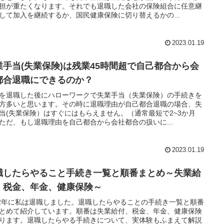
担が重たくなります。それでも退職した会社の保険組合に任意継
して加入を継続するか、国民健康保険に切り替えるかの...
2023.01.19
業手当(失業保険)は残業45時間超で自己都合から会
都合退職にできるのか？
を退職した後にハローワークで失業手当（失業保険）の手続きを
方多いと思います。その時に退職理由が自己都合退職の場合、失
当(失業保険）はすぐにはもらえません。（通常最短で2~3か月
ただ、もし退職理由を自己都合から会社都合の扱いに...
2023.01.19
職したらやること手続き一覧と順番まとめ～失業給
、税金、年金、健康保険～
22年に私は退職しました。退職したらやることの手続き一覧と順番
とめて紹介しています。順番は失業給付、税金、年金、健康保険
ります。退職したらやる手続きについて、実体験もふまえて解説