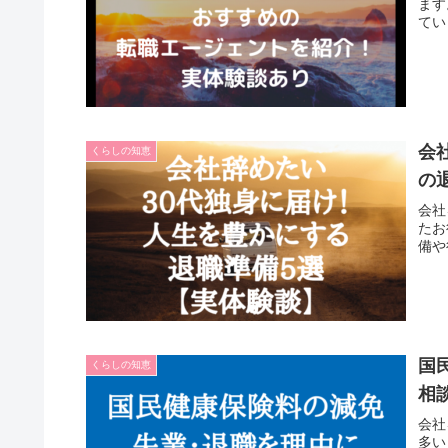
ます
てい
会
くらしの知恵
の
会社
たお
備や
国
くらしの知恵
相
会社
多い