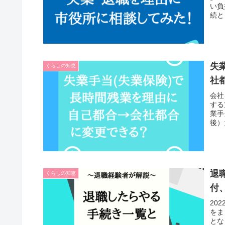
い負
続と
失
くらしの知恵
社
会社
する
業手
後）
退
くらしの知恵
付
20
をま
とな