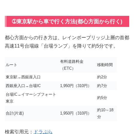
➀東京駅から車で行く方法(都心方面から行く)
都心方面からの行き方は、レインボーブリッジ上層の首都
高速11号台場線「台場ランプ」を降りて約5分です。
有料道路料金
ルート
移動時間
（ETC）
東京駅→西銀座入口
約2分
西銀座入口→台場IC
1,950円（310円）
約7分
台場IC→イマーシブフォート
約5分
東京
約10～18
合計(片道)
1,950円（310円）
分
検索引用元：
ドラぷら