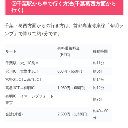
③千葉駅から車で行く方法(千葉葛西方面から
行く)
千葉・葛西方面からの行き方は、首都高速湾岸線「有明ラ
ンプ」で降りて約7分です。
有料道路料金
ルート
移動時間
（ETC）
千葉駅→穴川IC乗車
約11分
穴川IC→宮野木JCT
650円（650円）
約3分
宮野木JCT→高谷JCT
約14分
高谷JCT→有明IC
1,950円（680円）
約12分
有明IC→イマーシブフォート
約7分
東京
約40～60
合計(片道)
2,600円（1,330円）
分