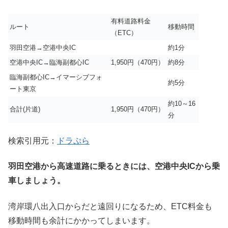
有料道路料金
ルート
移動時間
（ETC）
羽田空港→空港中央IC
約1分
空港中央IC→臨海副都心IC
1,950円（470円）
約8分
臨海副都心IC→イマーシブフォ
約5分
ート東京
約10～16
合計(片道)
1,950円（470円）
分
検索引用元：
ドラぷら
羽田空港から高速道路に乗るときには、空港中央ICから乗
車しましょう。
湾岸環八出入口からだと遠回りになるため、ETC料金も
移動時間も余計にかかってしまいます。