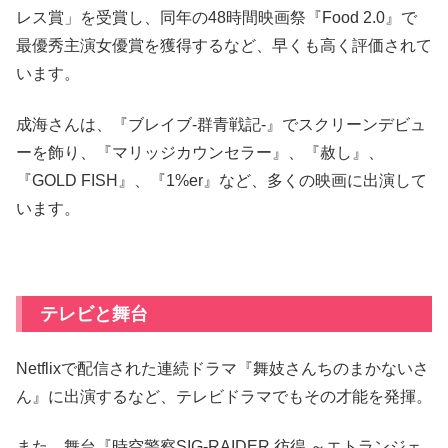
レス賞」を受賞し、同年の48時間映画祭『Food 2.0』で
最優秀主演女優賞を獲得するなど、早くも高く評価されて
います。
成海さんは、『ブレイブ-群青戦記-』でスクリーンデビュ
ーを飾り、『マリッジカウンセラー』、『赦し』、
『GOLD FISH』、『1%er』など、多くの映画に出演して
います。
テレビと舞台
Netflixで配信された連続ドラマ『舞妓さんちのまかないさ
ん』に出演するなど、テレビドラマでもその才能を発揮。
また、舞台『時空警察SIG-RAIDER 彷徨 ～エトランジェ