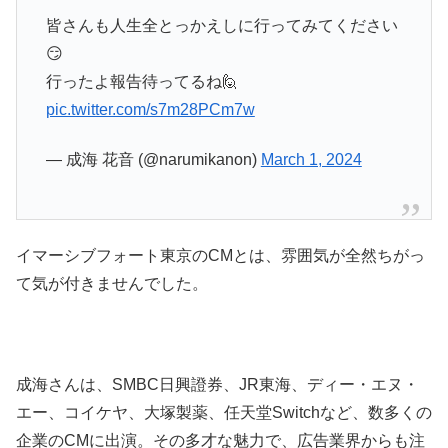
皆さんも人生全とっかえしに行ってみてください
😏
行ったよ報告待ってるね🙋
pic.twitter.com/s7m28PCm7w
— 成海 花音 (@narumikanon)
March 1, 2024
イマーシブフォート東京のCMとは、雰囲気が全然ちがっ
て気が付きませんでした。
成海さんは、SMBC日興證券、JR東海、ディー・エヌ・
エー、コイケヤ、大塚製薬、任天堂Switchなど、数多くの
企業のCMに出演。その多才な魅力で、広告業界からも注