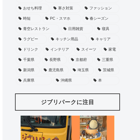
おせち料理
寒さ対策
ファッション
時短
PC・スマホ
春シーズン
青空レストラン
日用雑貨
寝具
ラグビー
キッチン用品
キャリア
ドリンク
インテリア
スイーツ
家電
千葉県
長野県
京都府
三重県
新潟県
鹿児島県
埼玉県
茨城県
兵庫県
沖縄県
本
ジブリパークに注目