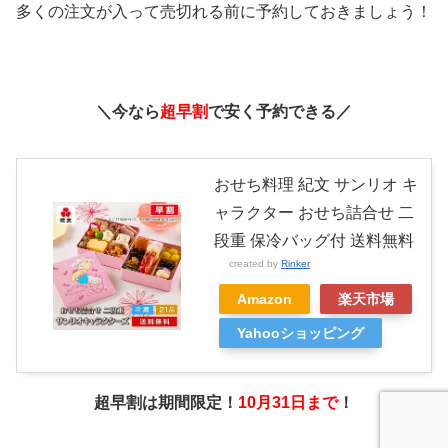
多くの注文が入って売切れる前に予約しておきましょう！
＼今なら
超早割
で安く予約できる／
おせち料理 紀文 サンリオ キ
ャラクター おせち詰合せ 二
段重 保冷バッグ付 送料無料
created by
Rinker
Amazon
楽天市場
Yahooショッピング
超早割は期間限定！
10月31日まで
！