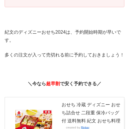
紀文のディズニーおせち2024は、予約開始時期が早いで
す。
多くの注文が入って売切れる前に予約しておきましょう！
＼今なら
超早割
で安く予約できる／
おせち 冷蔵 ディズニー おせ
ち詰合せ 二段重 保冷バッグ
付 送料無料 紀文 おせち料理
created by
Rinker