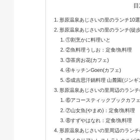
目
形原温泉あじさいの里のランチ10
形原温泉あじさいの里のランチ(徒歩
①割烹かに料理いと
②魚料理うしお：定食/魚料理
③茶房お花(カフェ)
④キッチンGoen(カフェ)
⑤成吉思汗鍋料理 山麓園(ジンギ
形原温泉あじさいの里周辺のランチ(
⑥アコースティックブックカフェ
⑦山女魚(やまめ)：定食/魚料理
⑧すずやはなれ：定食/魚料理
形原温泉あじさいの里周辺のランチ(