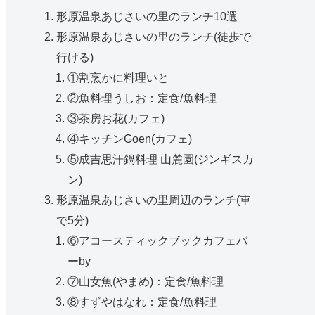
形原温泉あじさいの里のランチ10選
形原温泉あじさいの里のランチ(徒歩で
行ける)
①割烹かに料理いと
②魚料理うしお：定食/魚料理
③茶房お花(カフェ)
④キッチンGoen(カフェ)
⑤成吉思汗鍋料理 山麓園(ジンギスカ
ン)
形原温泉あじさいの里周辺のランチ(車
で5分)
⑥アコースティックブックカフェバ
ーby
⑦山女魚(やまめ)：定食/魚料理
⑧すずやはなれ：定食/魚料理