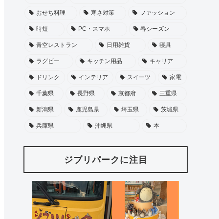
おせち料理
寒さ対策
ファッション
時短
PC・スマホ
春シーズン
青空レストラン
日用雑貨
寝具
ラグビー
キッチン用品
キャリア
ドリンク
インテリア
スイーツ
家電
千葉県
長野県
京都府
三重県
新潟県
鹿児島県
埼玉県
茨城県
兵庫県
沖縄県
本
ジブリパークに注目