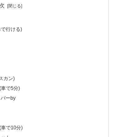
次
選
で行ける)
スカン)
車で5分)
バーby
車で10分)