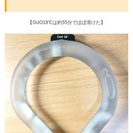
【SUO18℃は約55分でほぼ溶けた】