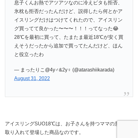
息子くんお熱でアツアツなのに冷えピタも拒否、
氷枕も拒否だったんだけど、説得したら何とかア
イスリングだけはつけてくれたので、アイスリン
グ買ってて良かった〜〜〜！！！ってなった😂
28℃を最初に買って、たまたま最近18℃が安く買
えそうだったから追加で買ってたんだけど、ほん
と役立ったわ
— まったりこ@4y♂&2y♀ (@atarashiikarada)
August 31, 2022
アイスリングSUO18℃は、お子さんを持つママの意見を
取り入れて登場した商品なのです。