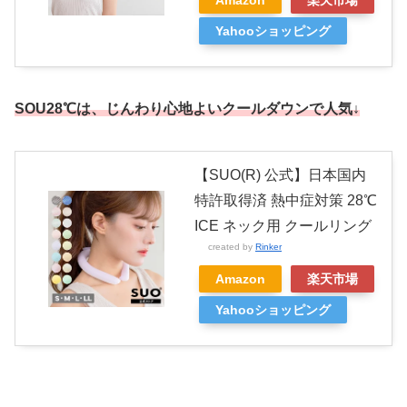
Amazon
楽天市場
Yahooショッピング
SOU28℃は、じんわり心地よいクールダウンで人気↓
【SUO(R) 公式】日本国内
特許取得済 熱中症対策 28℃
ICE ネック用 クールリング
created by
Rinker
Amazon
楽天市場
Yahooショッピング