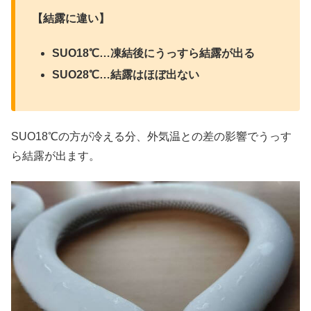
【結露に違い】
SUO18℃…凍結後にうっすら結露が出る
SUO28℃…結露はほぼ出ない
SUO18℃の方が冷える分、外気温との差の影響でうっす
ら結露が出ます。