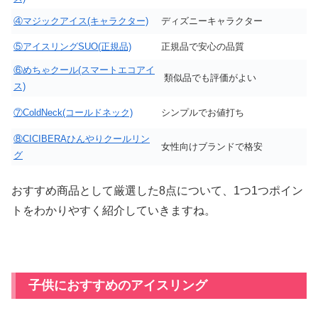
④マジックアイス(キャラクター)
ディズニーキャラクター
⑤アイスリングSUO(正規品)
正規品で安心の品質
⑥めちゃクール(スマートエコアイ
類似品でも評価がよい
ス)
⑦ColdNeck(コールドネック)
シンプルでお値打ち
⑧CICIBERAひんやりクールリン
女性向けブランドで格安
グ
おすすめ商品として厳選した8点について、1つ1つポイン
トをわかりやすく紹介していきますね。
子供におすすめのアイスリング