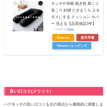
モッチ® 快眠 抱き枕 肩こり
首こり 妊婦 だきまくら 人を
ダメにする クッション カバ
ー 洗える【品質保証3年】
created by
Rinker
Amazon
楽天市場
Yahooショッピング
良い口コミ(メリット)
ハグモッチの良い口コミを次の視点から徹底的に調査しま