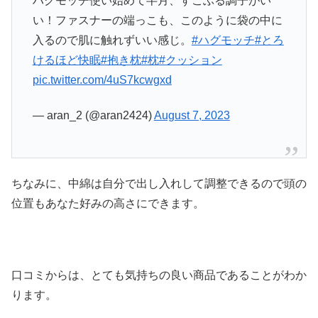
ハグモッチ使い始めて半月、すこぶる調子がい
い！ファスナーの端っこも、このように袋の中に
入るので肌に触れずいい感じ。
#ハグモッチ
#とろ
けるほど快眠
#抱き枕
#枕
#クッション
pic.twitter.com/4uS7kcwgxd
— aran_2 (@aran2424)
August 7, 2023
ちなみに、中綿は自分で出し入れして調整できるので頭の
位置もあなた好みの高さにできます。
口コミからは、とても気持ちの良い商品であることがわか
ります。