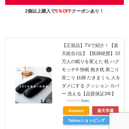
2個以上購入で
5％OFF
クーポンあり！
【正規品】TVで紹介！【楽
天総合1位】【医師絶賛】10
万人の眠りを変えた 枕 ハグ
モッチ® 快眠 抱き枕 肩こり
首こり 妊婦 だきまくら 人を
ダメにする クッション カバ
ー 洗える【品質保証3年】
created by
Rinker
Amazon
楽天市場
Yahooショッピング