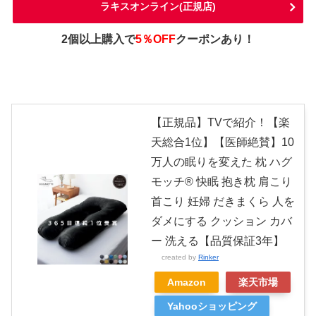
ラキスオンライン(正規店)
2個以上購入で
5％OFF
クーポンあり！
【正規品】TVで紹介！【楽
天総合1位】【医師絶賛】10
万人の眠りを変えた 枕 ハグ
モッチ® 快眠 抱き枕 肩こり
首こり 妊婦 だきまくら 人を
ダメにする クッション カバ
ー 洗える【品質保証3年】
created by
Rinker
Amazon
楽天市場
Yahooショッピング