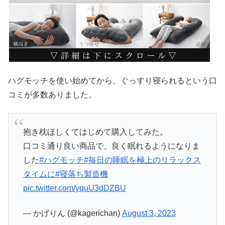
ハグモッチを使い始めてから、ぐっすり寝られるという口
コミが多数ありました。
抱き枕ほしくてはじめて購入してみた。
口コミ通り良い商品で、良く眠れるようになりま
した
#ハグモッチ
#毎日の睡眠を極上のリラックス
タイムに
#寝落ち製造機
pic.twitter.com/yquU3dDZBU
— かげりん (@kagerichan)
August 3, 2023