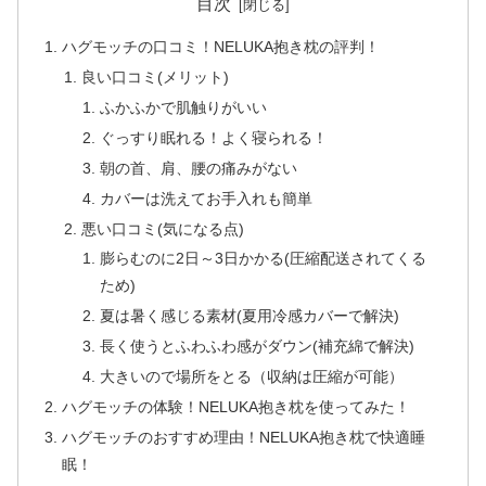
目次
ハグモッチの口コミ！NELUKA抱き枕の評判！
良い口コミ(メリット)
ふかふかで肌触りがいい
ぐっすり眠れる！よく寝られる！
朝の首、肩、腰の痛みがない
カバーは洗えてお手入れも簡単
悪い口コミ(気になる点)
膨らむのに2日～3日かかる(圧縮配送されてくる
ため)
夏は暑く感じる素材(夏用冷感カバーで解決)
長く使うとふわふわ感がダウン(補充綿で解決)
大きいので場所をとる（収納は圧縮が可能）
ハグモッチの体験！NELUKA抱き枕を使ってみた！
ハグモッチのおすすめ理由！NELUKA抱き枕で快適睡
眠！