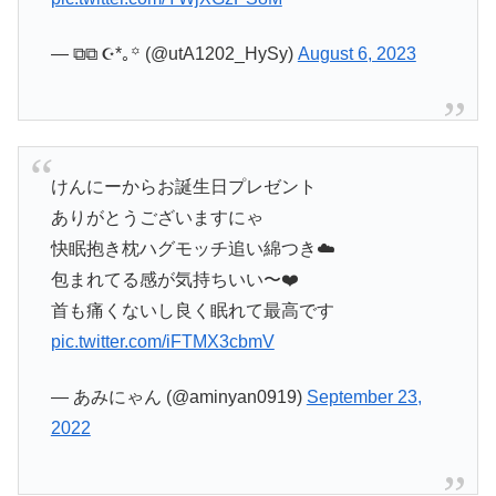
— ⧉⧉ ☪︎*｡꙳ (@utA1202_HySy)
August 6, 2023
けんにーからお誕生日プレゼント
ありがとうございますにゃ
快眠抱き枕ハグモッチ追い綿つき☁️
包まれてる感が気持ちいい〜❤️
首も痛くないし良く眠れて最高です
pic.twitter.com/iFTMX3cbmV
— あみにゃん (@aminyan0919)
September 23,
2022