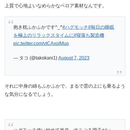
上質で心地よいなめらかなベロア素材なんです。
抱き枕ふかふかです^_^
#ハグモッチ
#毎日の睡眠
を極上のリラックスタイムに
#寝落ち製造機
pic.twitter.com/vtCAxoIMuo
— タコ (@takokani1)
August 7, 2023
それに中身の綿もふかふかで、まるで雲の上にも乗るよう
な気分になるでしょう。