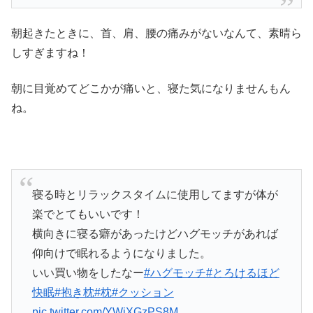
朝起きたときに、首、肩、腰の痛みがないなんて、素晴ら
しすぎますね！
朝に目覚めてどこかが痛いと、寝た気になりませんもん
ね。
寝る時とリラックスタイムに使用してますが体が
楽でとてもいいです！
横向きに寝る癖があったけどハグモッチがあれば
仰向けで眠れるようになりました。
いい買い物をしたなー
#ハグモッチ
#とろけるほど
快眠
#抱き枕
#枕
#クッション
pic.twitter.com/YWjXGzPS8M