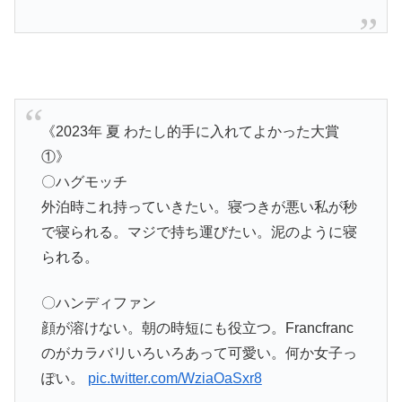
《2023年 夏 わたし的手に入れてよかった大賞
①》
〇ハグモッチ
外泊時これ持っていきたい。寝つきが悪い私が秒
で寝られる。マジで持ち運びたい。泥のように寝
られる。
〇ハンディファン
顔が溶けない。朝の時短にも役立つ。Francfranc
のがカラバリいろいろあって可愛い。何か女子っ
ぽい。
pic.twitter.com/WziaOaSxr8