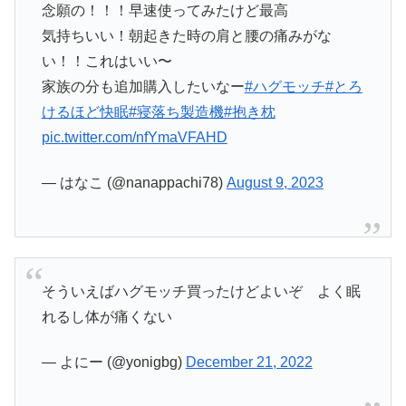
念願の！！！早速使ってみたけど最高
気持ちいい！朝起きた時の肩と腰の痛みがな
い！！これはいい〜
家族の分も追加購入したいなー
#ハグモッチ
#とろ
けるほど快眠
#寝落ち製造機
#抱き枕
pic.twitter.com/nfYmaVFAHD
— はなこ (@nanappachi78)
August 9, 2023
そういえばハグモッチ買ったけどよいぞ よく眠
れるし体が痛くない
— よにー (@yonigbg)
December 21, 2022