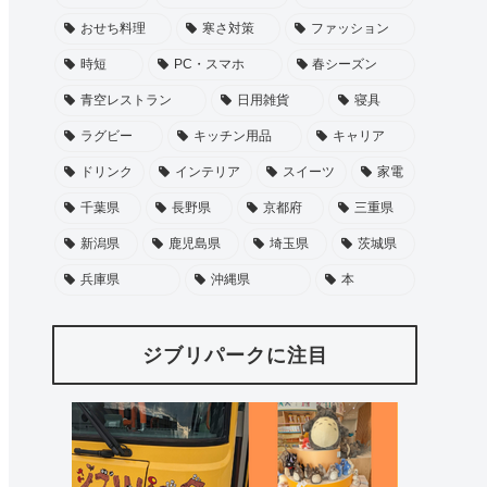
おせち料理
寒さ対策
ファッション
時短
PC・スマホ
春シーズン
青空レストラン
日用雑貨
寝具
ラグビー
キッチン用品
キャリア
ドリンク
インテリア
スイーツ
家電
千葉県
長野県
京都府
三重県
新潟県
鹿児島県
埼玉県
茨城県
兵庫県
沖縄県
本
ジブリパークに注目