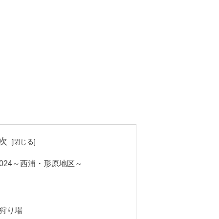
次
2024～西浦・形原地区～
狩り場