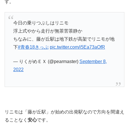
す。
今日の乗りつぶしはリニモ
浮上式やから走行が無茶苦茶静か
ちなみに、藤が丘駅は地下鉄が高架でリニモが地
下
#青春18きっぷ
pic.twitter.com/i5Ea73aOfR
— りくがめＥＸ (@pearmaster)
September 8,
2022
リニモは「藤が丘駅」が始めの出発駅なので方向を間違え
ることなく
安心
です。