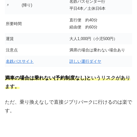
名鉄バスセンター行
〃 (帰り)
平日4本／土休日6本
直行便 約40分
所要時間
経由便 約60分
運賃
大人1,000円（小児500円）
注意点
満席の場合は乗れない場合あり
名鉄バスサイト
詳しい運行ダイヤ
満車の場合は乗れない(予約制度なし)と
いうリスクがあり
ます。
ただ、乗り換えなしで直接ジブリパークに行けるのは楽で
す。