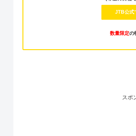
JTB公
数量限定
の
スポ