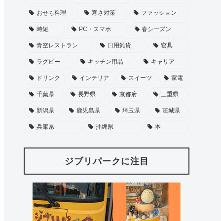
おせち料理
寒さ対策
ファッション
時短
PC・スマホ
春シーズン
青空レストラン
日用雑貨
寝具
ラグビー
キッチン用品
キャリア
ドリンク
インテリア
スイーツ
家電
千葉県
長野県
京都府
三重県
新潟県
鹿児島県
埼玉県
茨城県
兵庫県
沖縄県
本
ジブリパークに注目