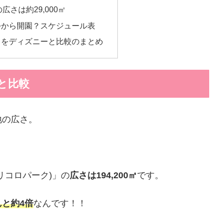
さは約29,000㎡
つから開園？スケジュール表
さをディズニーと比較のまとめ
と比較
地の広さ。
リコロパーク)」の
広さは194,200㎡
です。
と約4倍
なんです！！