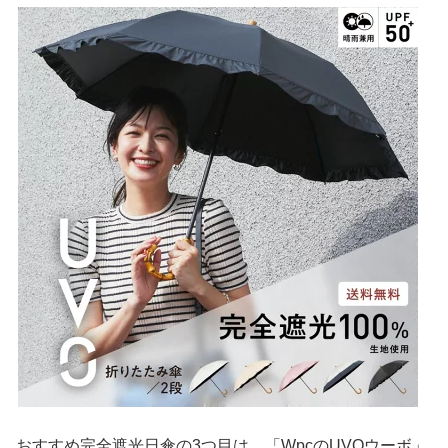
おすすめ完全遮光日傘の3つ目は、「WpcのUVOウーボ」