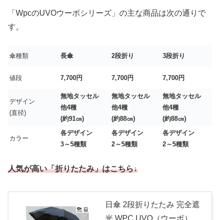
「WpcのUVOウーボシリーズ」の主な商品は次の通りで
す。
傘種類
長傘
2段折り
3段折り
値段
7,700円
7,700円
7,700円
無地タッセル
無地タッセル
無地タッセル
デザイン
他4種
他4種
他4種
(直径)
(約91㎝)
(約88㎝)
(約88㎝)
各デザイン
各デザイン
各デザイン
カラー
3～5種類
2～5種類
2～5種類
人気が高い「折りたたみ」はこちら↓
日傘 2段折りたたみ 完全遮
光 WPC UVO（ウーボ）