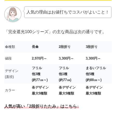
人気の理由はお値打ちでコスパがよいこと！
「完全遮光100シリーズ」の主な商品は次の通りです。
傘種類
長傘
2段折り
3段折り
値段
2,970円～
3,300円～
3,300円～
フリル
フリル
まるいフリル
デザイン
他3種
他1種
他5種
(直径)
(約77㎝～)
(約77㎝)
(約88㎝～)
各デザイン
各デザイン
各デザイン
カラー
最大9種類
最大9種類
最大9種類
人気が高い「2段折りたたみ」はこちら↓