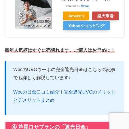
created by
Rinker
Amazon
楽天市場
Yahooショッピング
毎年人気柄はすぐに売切れます。
ご購入はお早めに！
WpcのUVOウーボの完全遮光日傘はこちらの記事
でも詳しく解説しています↓
Wpcの日傘口コミ紹介！完全遮光UVOのメリット
とデメリットまとめ
④ 芦屋ロサブランの「遮光日傘」