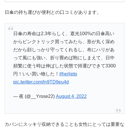
日傘の持ち運びが便利との口コミがあります。
日傘の寿命は2.3年らしく、遮光100%の日傘高い
からピンクトリック買ってみたら、形が丸く深め
だから顔しっかり守ってくれるし、布にハリがあ
って風にも強い、折り畳めば鞄にしまえて、日中
頻繁に使う時は伸ばした状態で持運びできて3300
円！いい買い物した！
#herlipto
pic.twitter.com/ln9TD9eu4d
— 夜 (@__Yrose22)
August 4, 2022
カバンにスッキリ収納できることも女性にとっては重要な