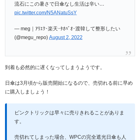
流石にこの暑さで日傘なし生活は辛い…
pic.twitter.com/N5ANatuSsY
— meg｜ｱﾘｴｸ･楽天･ﾀｵﾊﾞｵ･渡韓して整形したい
(@megu_repo)
August 2, 2022
到着も必然的に遅くなってしまうようです。
日傘は3月頃から販売開始になるので、売切れる前に早め
に購入しましょう！
ピンクトリックは早々に売りきれることがありま
す。
売切れてしまった場合、WPCの完全遮光日傘も人