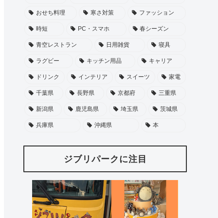
おせち料理
寒さ対策
ファッション
時短
PC・スマホ
春シーズン
青空レストラン
日用雑貨
寝具
ラグビー
キッチン用品
キャリア
ドリンク
インテリア
スイーツ
家電
千葉県
長野県
京都府
三重県
新潟県
鹿児島県
埼玉県
茨城県
兵庫県
沖縄県
本
ジブリパークに注目