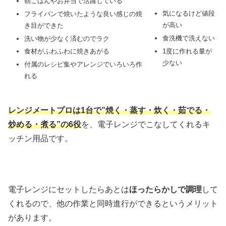
朝ごはんやお弁当で活躍している
気になるけど値段
フライパンで焼いたような良い感じの焼
が高い
き目ができた
食洗機で洗えない
洗い物が少なく済むのでラク
1度に作れる量が
食材がふわふわに焼きあがる
少ない
付属のレシピ集やアレンジでいろいろ作
れる
レンジメートプロは1台で”焼く・蒸す・炊く・茹でる・
炒める・煮る”の6役
を、電子レンジでこなしてくれるキ
ッチン用品です。
電子レンジにセットしたらあとは
ほったらかしで調理
して
くれるので、他の作業と同時進行ができるというメリット
があります。