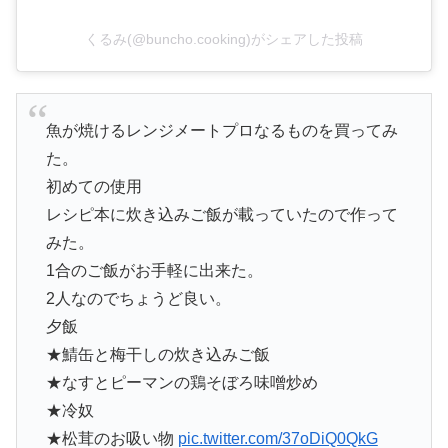
くるみ(@buncho.cooking)がシェアした投稿
魚が焼けるレンジメートプロなるものを買ってみ
た。
初めての使用
レシピ本に炊き込みご飯が載っていたので作って
みた。
1合のご飯がお手軽に出来た。
2人なのでちょうど良い。
夕飯
★鯖缶と梅干しの炊き込みご飯
★なすとピーマンの鶏そぼろ味噌炒め
★冷奴
★松茸のお吸い物
pic.twitter.com/37oDiQ0QkG