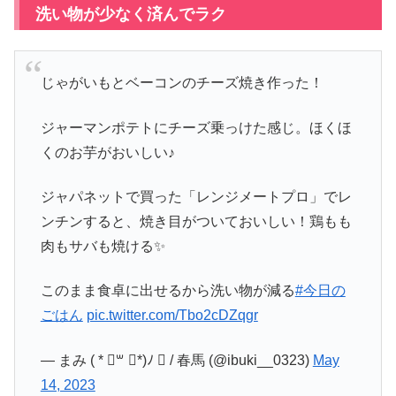
洗い物が少なく済んでラク
じゃがいもとベーコンのチーズ焼き作った！
ジャーマンポテトにチーズ乗っけた感じ。ほくほ
くのお芋がおいしい♪
ジャパネットで買った「レンジメートプロ」でレ
ンチンすると、焼き目がついておいしい！鶏もも
肉もサバも焼ける✨
このまま食卓に出せるから洗い物が減る
#今日の
ごはん
pic.twitter.com/Tbo2cDZqgr
— まみ ( * ॑꒳ ॑*)ﾉ  / 春馬 (@ibuki__0323)
May
14, 2023