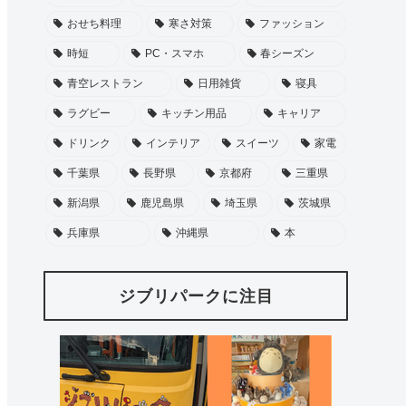
おせち料理
寒さ対策
ファッション
時短
PC・スマホ
春シーズン
青空レストラン
日用雑貨
寝具
ラグビー
キッチン用品
キャリア
ドリンク
インテリア
スイーツ
家電
千葉県
長野県
京都府
三重県
新潟県
鹿児島県
埼玉県
茨城県
兵庫県
沖縄県
本
ジブリパークに注目