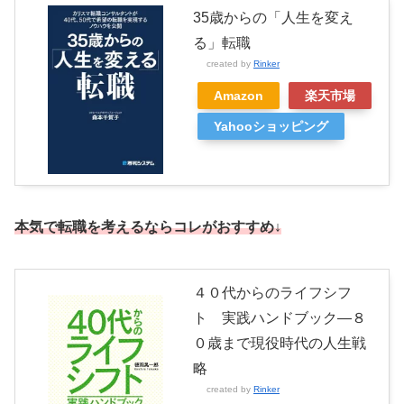
35歳からの「人生を変え
る」転職
created by
Rinker
Amazon
楽天市場
Yahooショッピング
本気で転職を考えるならコレがおすすめ↓
４０代からのライフシフ
ト 実践ハンドブック―８
０歳まで現役時代の人生戦
略
created by
Rinker