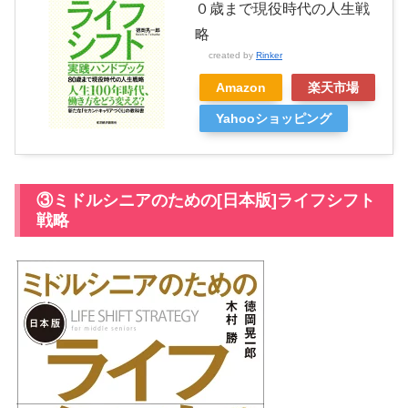
０歳まで現役時代の人生戦
略
created by
Rinker
Amazon
楽天市場
Yahooショッピング
③ミドルシニアのための[日本版]ライフシフト
戦略