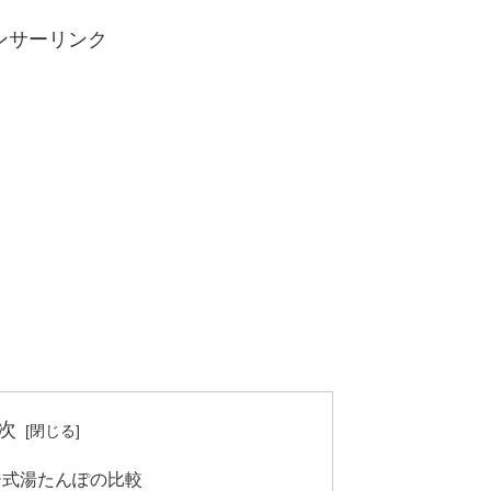
ンサーリンク
次
ジ式湯たんぽの比較