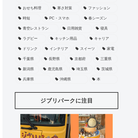
おせち料理
寒さ対策
ファッション
時短
PC・スマホ
春シーズン
青空レストラン
日用雑貨
寝具
ラグビー
キッチン用品
キャリア
ドリンク
インテリア
スイーツ
家電
千葉県
長野県
京都府
三重県
新潟県
鹿児島県
埼玉県
茨城県
兵庫県
沖縄県
本
ジブリパークに注目