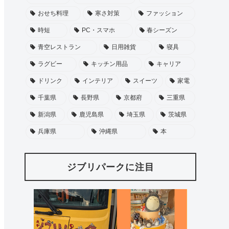
おせち料理
寒さ対策
ファッション
時短
PC・スマホ
春シーズン
青空レストラン
日用雑貨
寝具
ラグビー
キッチン用品
キャリア
ドリンク
インテリア
スイーツ
家電
千葉県
長野県
京都府
三重県
新潟県
鹿児島県
埼玉県
茨城県
兵庫県
沖縄県
本
ジブリパークに注目