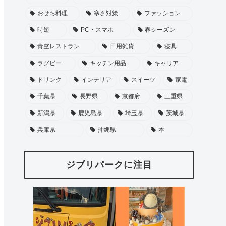
おせち料理
寒さ対策
ファッション
時短
PC・スマホ
春シーズン
青空レストラン
日用雑貨
寝具
ラグビー
キッチン用品
キャリア
ドリンク
インテリア
スイーツ
家電
千葉県
長野県
京都府
三重県
新潟県
鹿児島県
埼玉県
茨城県
兵庫県
沖縄県
本
ジブリパークに注目