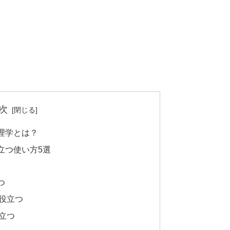
次
理学とは？
立つ使い方5選
つ
役立つ
立つ