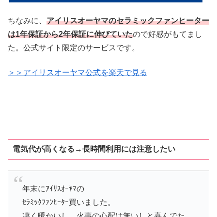
ちなみに、
アイリスオーヤマのセラミックファンヒーター
は
1年保証から
2年保証に伸びていた
ので好感がもてまし
た。公式サイト限定のサービスです。
＞＞アイリスオーヤマ公式を楽天で見る
電気代が高くなる→長時間利用には注意したい
年末にｱｲﾘｽｵｰﾔﾏの
ｾﾗﾐｯｸﾌｧﾝﾋｰﾀｰ買いました。
凄く暖かいし、火事の心配は無いしと喜んでた。